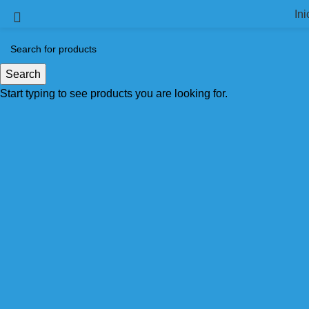
Ini
Pon tus pies en
manos expertas
Search
Como doctor traumatólogo especializado en pie y tobillo
Start typing to see products you are looking for.
cómo puedo ayudarte a caminar sin limitaciones.
Sobre mi