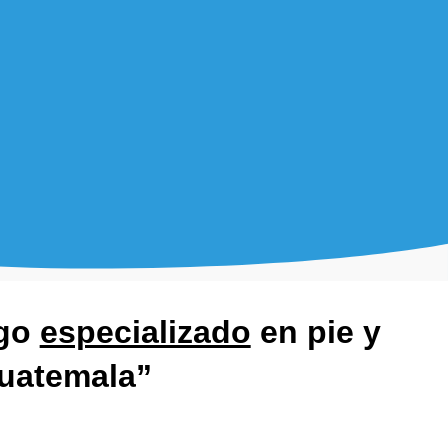
ogo
especializado
en pie y
Guatemala”