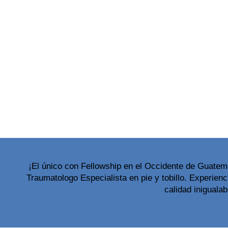
¡El único con Fellowship en el Occidente de Guatem
Traumatologo Especialista en pie y tobillo. Experienc
calidad inigualab