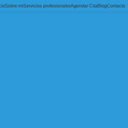
cio
Sobre mi
Servicios profesionales
Agendar Cita
Blog
Contacto
, estoy comprometido a brindarte la mejor atención y los 