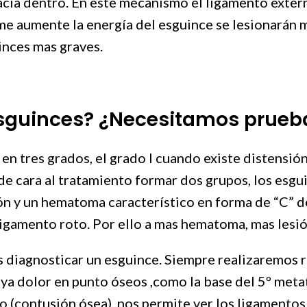
acia dentro. En este mecanismo el ligamento exter
rme aumente la energía del esguince se lesionarán 
inces mas graves.
 esguinces? ¿Necesitamos prue
 tres grados, el grado I cuando existe distensión, el
de cara al tratamiento formar dos grupos, los esgui
ón y un hematoma característico en forma de “C” 
ligamento roto. Por ello a mas hematoma, mas lesi
diagnosticar un esguince. Siempre realizaremos ra
aya dolor en punto óseos ,como la base del 5º meta
 (contusión ósea), nos permite ver los ligamentos 