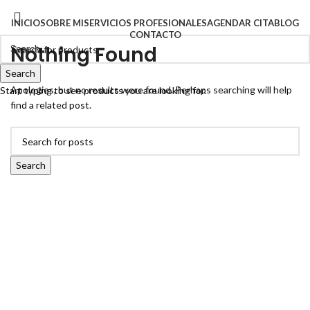
INICIO
SOBRE MI
SERVICIOS PROFESIONALES
AGENDAR CITA
BLOG
CONTACTO
Nothing Found
Search
Search
Menu
Apologies, but no results were found. Perhaps searching will help
Start typing to see products you are looking for.
find a related post.
Search