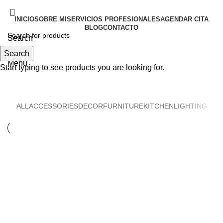
INICIO
SOBRE MI
SERVICIOS PROFESIONALES
AGENDAR CITA
BLOG
CONTACTO
Search
Search
Menu
Start typing to see products you are looking for.
Accessories
ALL
ACCESSORIES
DECOR
FURNITURE
KITCHEN
LIGHTING
ACCESSORIES
IMPERDIET MAURIS A NONTIN