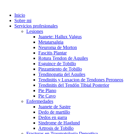
Inicio
Sobre mi
Servicios profesionales
Lesiones
Juanete: Hallux Valgus
Metatarsalgia
Neuroma de Morton
Fascitis Plantar
Rotura Tendon de Aquiles
Esguince de Tobillo
Pinzamiento de Tobillo
Tendinopatia del Aquiles
Tendinitis y Luxacion de Tendones Peroneos
Tendinitis del Tendón Tibial Posterior
Pie Plano
Pie Cavo
Enfermedades
Juanete de Sastre
Dedo de martillo
Dedos en garra
Sindrome de Haglund
Artrosis de Tobillo
Fracturas en Traumatologia Deportiva