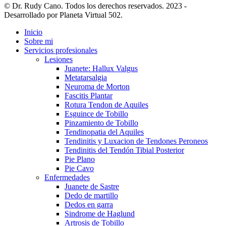
© Dr. Rudy Cano. Todos los derechos reservados. 2023 -
Desarrollado por Planeta Virtual 502.
Inicio
Sobre mi
Servicios profesionales
Lesiones
Juanete: Hallux Valgus
Metatarsalgia
Neuroma de Morton
Fascitis Plantar
Rotura Tendon de Aquiles
Esguince de Tobillo
Pinzamiento de Tobillo
Tendinopatia del Aquiles
Tendinitis y Luxacion de Tendones Peroneos
Tendinitis del Tendón Tibial Posterior
Pie Plano
Pie Cavo
Enfermedades
Juanete de Sastre
Dedo de martillo
Dedos en garra
Sindrome de Haglund
Artrosis de Tobillo