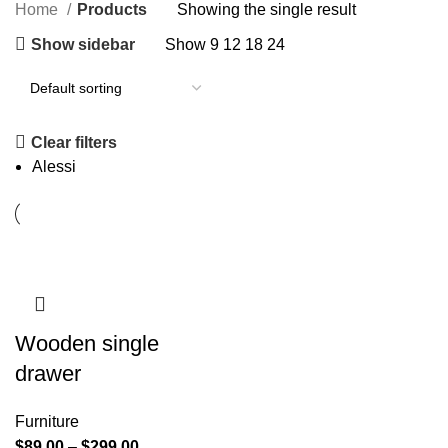
Home
Products
Showing the single result
Show sidebar
Show
9
12
18
24
Clear filters
Alessi
Wooden single
drawer
Furniture
$
89.00
–
$
299.00