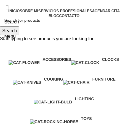
INICIO
SOBRE MI
SERVICIOS PROFESIONALES
AGENDAR CITA
BLOG
CONTACTO
Search
Search
Menu
Start typing to see products you are looking for.
Categories
ACCESSORIES
CLOCKS
3 Products
1 Product
COOKING
FURNITURE
1 Product
5 Products
LIGHTING
1 Product
TOYS
1 Product