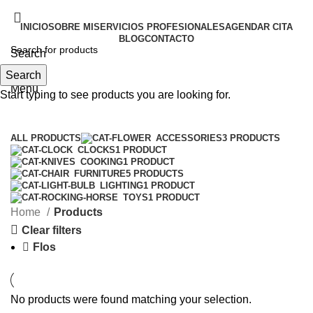
INICIO
SOBRE MI
SERVICIOS PROFESIONALES
AGENDAR CITA
BLOG
CONTACTO
Search
Search
Menu
Start typing to see products you are looking for.
Categories
ALL
PRODUCTS
ACCESSORIES
3 PRODUCTS
CLOCKS
1 PRODUCT
COOKING
1 PRODUCT
FURNITURE
5 PRODUCTS
LIGHTING
1 PRODUCT
TOYS
1 PRODUCT
Home
Products
Clear filters
Flos
No products were found matching your selection.